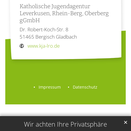
Katholische Jugendagentur
Leverkusen, Rhein-Berg, Oberberg
gGmbH
Dr. Robert-Koch-Str. 8
51465
Bergisch Gladbach
www.kja-lro.de
Impressum
Datenschutz
✕
Wir achten Ihre Privatsphäre