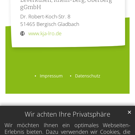
gGmbH
Dr. Robert-Koch-Str. 8
51465
Bergisch Gladbach
www.kja-lro.de
Impressum
Datenschutz
✕
Wir achten Ihre Privatsphäre
Wir möchten Ihnen ein optimales Webseiten-
Erlebnis bieten. Dazu verwenden wir Cookies, die