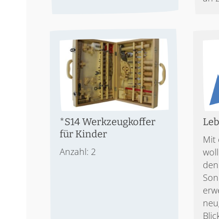
*S14 Werkzeugkoffer
Leb
für Kinder
Mit
Anzahl: 2
woll
den 
Son
erw
neu
Blic