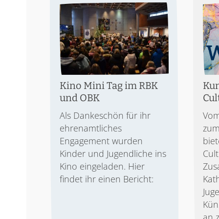
Kino Mini Tag im RBK
Kun
und OBK
Cul
Als Dankeschön für ihr
Vom
ehrenamtliches
zum
Engagement wurden
biet
Kinder und Jugendliche ins
Cul
Kino eingeladen. Hier
Zus
findet ihr einen Bericht:
Kat
Jug
Kün
an 