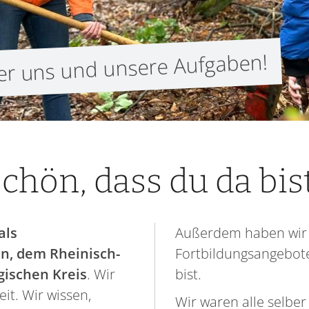
ber uns und unsere Aufgaben!
chön, dass du da bis
als
Außerdem haben wir
n, dem Rheinisch-
Fortbildungsangebote
gischen Kreis
. Wir
bist.
it. Wir wissen,
Wir waren alle selber