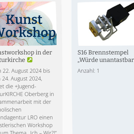
stworkshop in der
S16 Brennstempel
turkirche
„Würde unantastbar
 22. August 2024 bis
Anzahl: 1
 24. August 2024,
et die +Jugend-
turKIRCHE Oberberg in
ammenarbeit mit der
holischen
endagentur LRO einen
stlerischen Workshop
zum Thema „Ich – Wir?!“