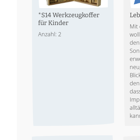
*S14 Werkzeugkoffer
Leb
für Kinder
Mit
Anzahl: 2
woll
den 
Son
erw
neu
Blic
den
dass
Imp
all
kan