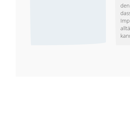
den
dass
Imp
all
kan