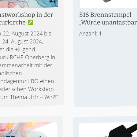
stworkshop in der
S16 Brennstempel
turkirche
„Würde unantastbar
 22. August 2024 bis
Anzahl: 1
 24. August 2024,
et die +Jugend-
turKIRCHE Oberberg in
ammenarbeit mit der
holischen
endagentur LRO einen
stlerischen Workshop
zum Thema „Ich – Wir?!“