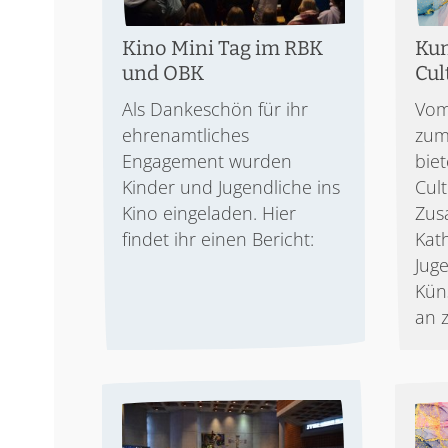
Kino Mini Tag im RBK
Kun
und OBK
Cul
Als Dankeschön für ihr
Vom
ehrenamtliches
zum
Engagement wurden
biet
Kinder und Jugendliche ins
Cul
Kino eingeladen. Hier
Zus
findet ihr einen Bericht:
Kat
Jug
Kün
an 