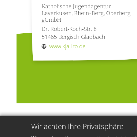
Katholische Jugendagentur
Leverkusen, Rhein-Berg, Oberberg
gGmbH
Dr. Robert-Koch-Str. 8
51465
Bergisch Gladbach
www.kja-lro.de
Wir achten Ihre Privatsphäre