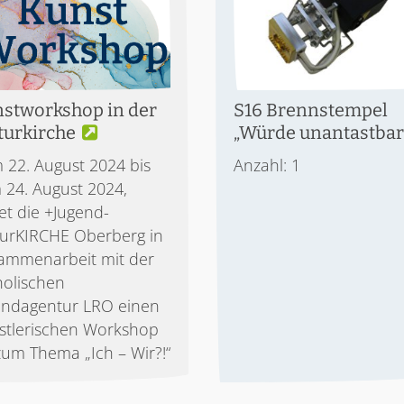
stworkshop in der
S16 Brennstempel
turkirche
„Würde unantastbar
 22. August 2024 bis
Anzahl: 1
 24. August 2024,
et die +Jugend-
turKIRCHE Oberberg in
ammenarbeit mit der
holischen
endagentur LRO einen
stlerischen Workshop
zum Thema „Ich – Wir?!“