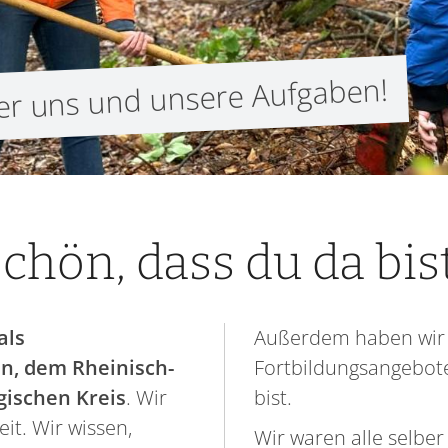
ber uns und unsere Aufgaben!
chön, dass du da bis
als
Außerdem haben wir
n, dem Rheinisch-
Fortbildungsangebote
gischen Kreis
. Wir
bist.
it. Wir wissen,
Wir waren alle selber