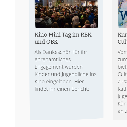
Kino Mini Tag im RBK
Kun
und OBK
Cul
Als Dankeschön für ihr
Vom
ehrenamtliches
zum
Engagement wurden
biet
Kinder und Jugendliche ins
Cul
Kino eingeladen. Hier
Zus
findet ihr einen Bericht:
Kat
Jug
Kün
an 