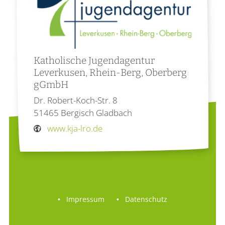
Katholische Jugendagentur
Leverkusen, Rhein-Berg, Oberberg
gGmbH
Dr. Robert-Koch-Str. 8
51465
Bergisch Gladbach
www.kja-lro.de
Impressum
Datenschutz