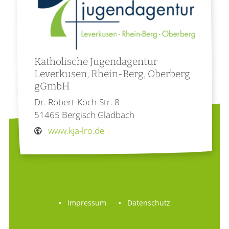
Katholische Jugendagentur
Leverkusen, Rhein-Berg, Oberberg
gGmbH
Dr. Robert-Koch-Str. 8
51465
Bergisch Gladbach
www.kja-lro.de
Impressum
Datenschutz