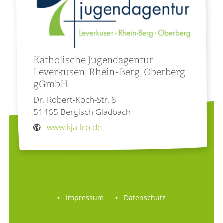
Katholische Jugendagentur
Leverkusen, Rhein-Berg, Oberberg
gGmbH
Dr. Robert-Koch-Str. 8
51465
Bergisch Gladbach
www.kja-lro.de
Impressum
Datenschutz