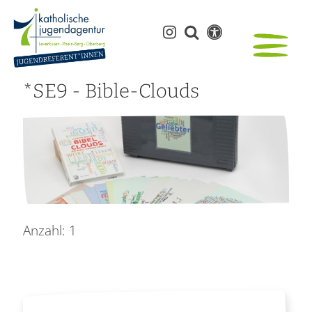
*SE9 - Bible-Clouds
Anzahl: 1