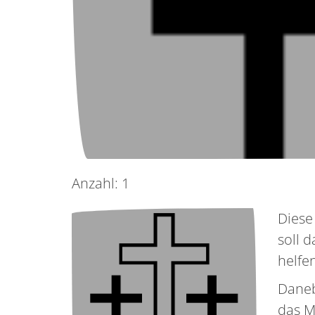
Anzahl: 1
Diese
soll d
helfe
Daneb
das M