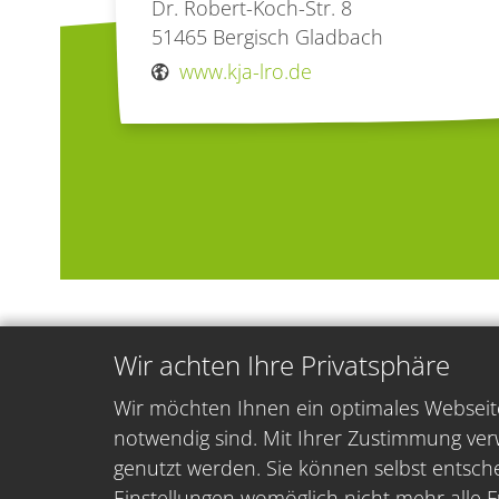
Dr. Robert-Koch-Str. 8
51465
Bergisch Gladbach
www.kja-lro.de
Wir achten Ihre Privatsphäre
Wir möchten Ihnen ein optimales Webseite
notwendig sind. Mit Ihrer Zustimmung ver
genutzt werden. Sie können selbst entsche
Einstellungen womöglich nicht mehr alle F